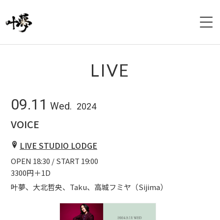
HOME
LIVE
PROFILE
09.11
Wed.
2024
LIVE
VOICE
DISCOGRAPHY
LIVE STUDIO LODGE
OPEN 18:30 / START 19:00
VIDEO
3300円＋1D
GOODS
叶夢、大北哲央、Taku、高城フミヤ（Sijima）
CONTACT