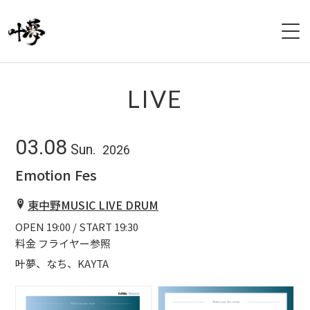
HOME
LIVE
PROFILE
03.08
Sun.
2026
LIVE
Emotion Fes
DISCOGRAPHY
東中野MUSIC LIVE DRUM
OPEN 19:00 / START 19:30
VIDEO
料金 フライヤー参照
GOODS
叶夢、なち、KAYTA
CONTACT