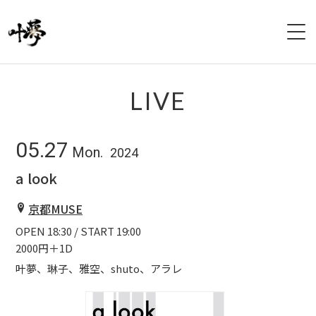
HOME
LIVE
PROFILE
05.27
Mon.
2024
LIVE
a look
DISCOGRAPHY
京都MUSE
OPEN 18:30 / START 19:00
VIDEO
2000円＋1D
GOODS
叶夢、琳子、雅空、shuto、アラレ
CONTACT